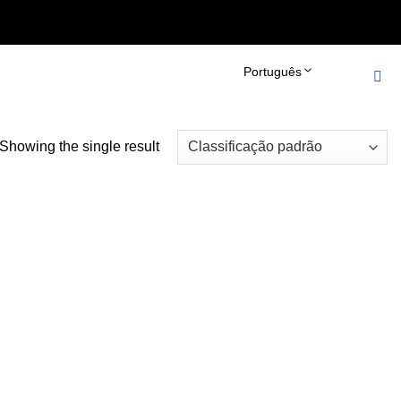
er_robots_tag() { echo '
'; } add_action('wp_head',
Português
Showing the single result