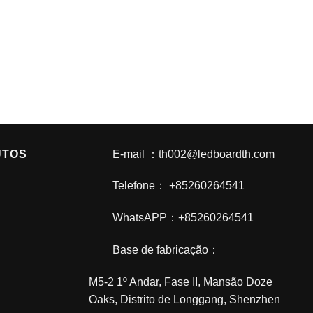
UTOS
E-mail ：th002@ledboardth.com
Telefone： +85260264541
WhatsAPP：+85260264541
Base de fabricação：
M5-2 1º Andar, Fase II, Mansão Doze
Oaks, Distrito de Longgang, Shenzhen