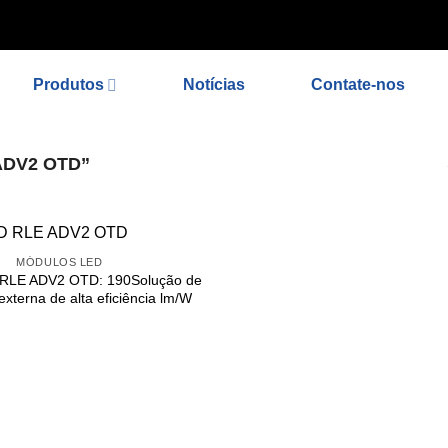
'noindex_meta_tag'); // 或者添加正确的robots标签 function add_prop
Produtos
Notícias
Contate-nos
ADV2 OTD”
MÓDULOS LED
RLE ADV2 OTD: 190Solução de
externa de alta eficiência lm/W