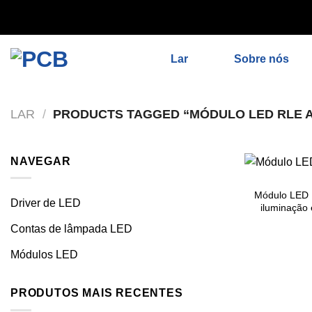
// Remover noindex, nofollow标签 remove_action('wp_head', 
Pular
'add_proper_robots_tag', 1);
para
Lar
Sobre nós
o
conteúdo
LAR
/
PRODUCTS TAGGED “
MÓDULO LED RLE 
NAVEGAR
Módulo LED 
Driver de LED
iluminação 
Contas de lâmpada LED
Módulos LED
PRODUTOS MAIS RECENTES