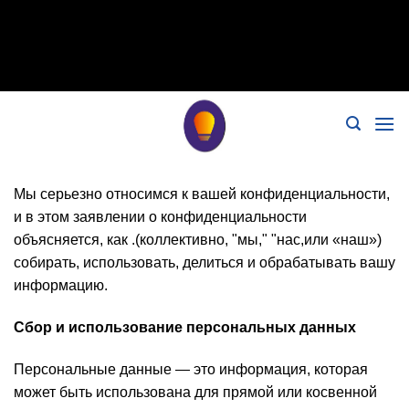
// Удалить noindex, nofollow标签 remove_action('wp_head',
'noindex_meta_tag'); // 或者添加正确的robots标签 function
add_proper_robots_tag() { echo '
'; } add_action('wp_head',
Перейти
'add_proper_robots_tag', 1);
к
содержимому
Мы серьезно относимся к вашей конфиденциальности,
и в этом заявлении о конфиденциальности
объясняется, как .(коллективно, "мы," "нас,или «наш»)
собирать, использовать, делиться и обрабатывать вашу
информацию.
Сбор и использование персональных данных
Персональные данные — это информация, которая
может быть использована для прямой или косвенной