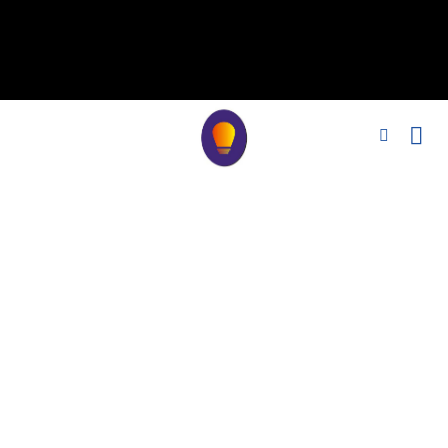
// noindex'i kaldır, nofollow标签 remove_action('wp_head',
'noindex_meta_tag'); // 或者添加正确的robots标签 function
add_proper_robots_tag() { echo '
'; } add_action('wp_head',
'add_proper_robots_tag', 1);
Bize Ulaşın