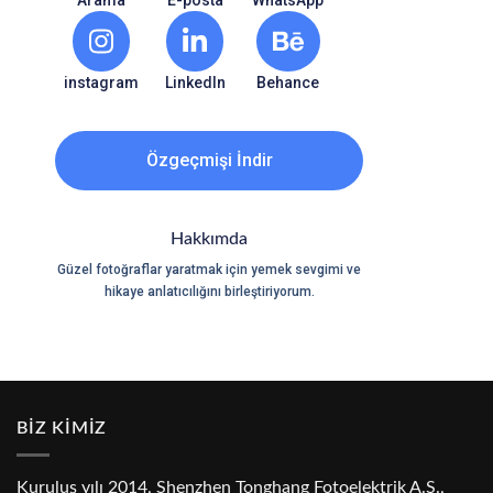
Arama
E-posta
WhatsApp
instagram
LinkedIn
Behance
Özgeçmişi İndir
Hakkımda
Güzel fotoğraflar yaratmak için yemek sevgimi ve
hikaye anlatıcılığını birleştiriyorum.
BİZ KİMİZ
Kuruluş yılı 2014, Shenzhen Tonghang Fotoelektrik A.Ş.,