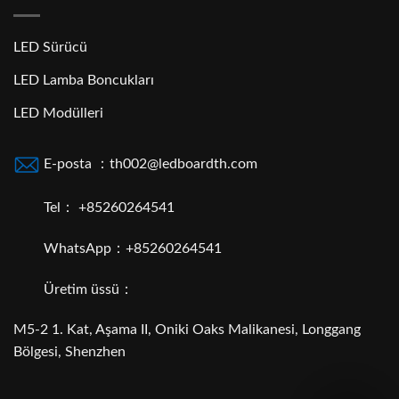
LED Sürücü
LED Lamba Boncukları
LED Modülleri
E-posta ：th002@ledboardth.com
Tel： +85260264541
WhatsApp：+85260264541
Üretim üssü：
M5-2 1. Kat, Aşama II, Oniki Oaks Malikanesi, Longgang
Bölgesi, Shenzhen