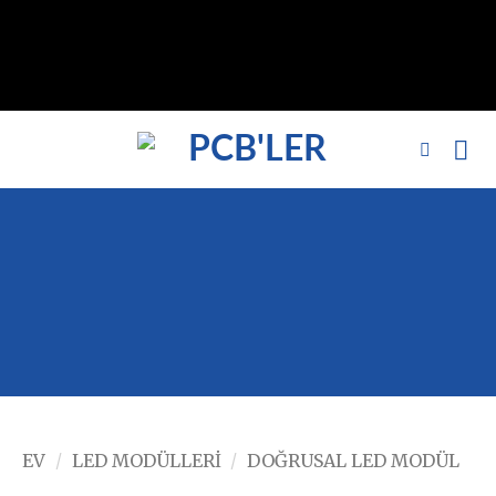
// noindex'i kaldır, nofollow标签 remove_action('wp_head',
'noindex_meta_tag'); // 或者添加正确的robots标签 function
add_proper_robots_tag() { echo '
'; } add_action('wp_head',
'add_proper_robots_tag', 1);
EV
/
LED MODÜLLERI
/
DOĞRUSAL LED MODÜL