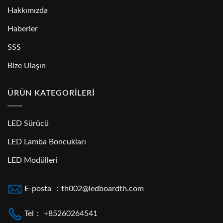
Hakkımızda
Haberler
SSS
Bize Ulaşın
ÜRÜN KATEGORILERI
LED Sürücü
LED Lamba Boncukları
LED Modülleri
E-posta ：th002@ledboardth.com
Tel： +85260264541